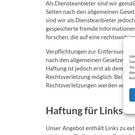
Als Diensteanbieter sind wir gemäß
Seiten nach den allgemeinen Geset
sind wir als Diensteanbieter jedoch
gespeicherte fremde Information
forschen, die auf eine rechtswidrig
Verpflichtungen zur Entfernung o
Um 
nach den allgemeinen Gesetzen ble
Ger
Tec
Haftung ist jedoch erst ab dem Zei
die
Rechtsverletzung möglich. Bei Be
kön
Rechtsverletzungen werden wir di
Haftung für Links
Unser Angebot enthält Links zu ext