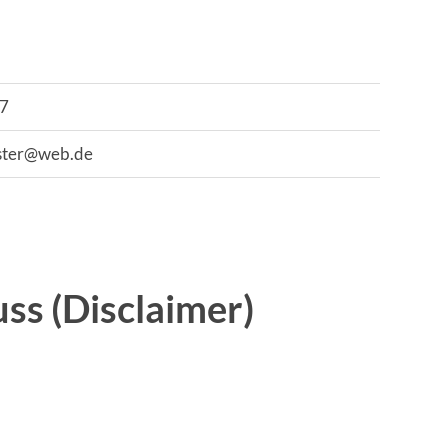
7
ister@web.de
ss (Disclaimer)