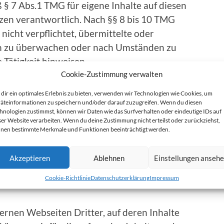
 § 7 Abs.1 TMG für eigene Inhalte auf diesen
zen verantwortlich. Nach §§ 8 bis 10 TMG
 nicht verpflichtet, übermittelte oder
en zu überwachen oder nach Umständen zu
e Tätigkeit hinweisen.
Cookie-Zustimmung verwalten
der Sperrung der Nutzung von Informationen
dir ein optimales Erlebnis zu bieten, verwenden wir Technologien wie Cookies, um
iben hiervon unberührt. Eine diesbezügliche
äteinformationen zu speichern und/oder darauf zuzugreifen. Wenn du diesen
hnologien zustimmst, können wir Daten wie das Surfverhalten oder eindeutige IDs auf
tpunkt der Kenntnis einer konkreten
ser Website verarbeiten. Wenn du deine Zustimmung nicht erteilst oder zurückziehst,
kanntwerden von entsprechenden
nen bestimmte Merkmale und Funktionen beeinträchtigt werden.
ese Inhalte umgehend entfernen.
Akzeptieren
Ablehnen
Einstellungen anseh
Cookie-Richtlinie
Datenschutzerklärung
Impressum
ernen Webseiten Dritter, auf deren Inhalte